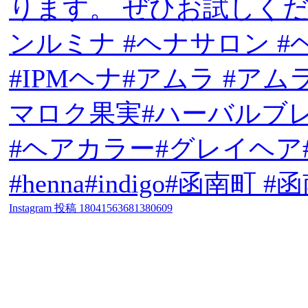
Instagram 投稿 18041563681380609